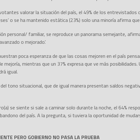
s votantes valorar la situación del país, el 49% de los entrevistados
es’ o se ha mantenido estática (23%) solo una minoría afirma que 
ción personal/ familiar, se reproduce un panorama semejante, afir
‘avanzado o mejorado’.
muestran poca esperanza de que las cosas mejoren en el país pensa
de mejoría, mientras que un 37% expresa que ve más posibilidades.
rá igual.
 del tono situacional, que de igual manera presentan saldos negativ
o(a) se siente si sale a caminar solo durante la noche, el 64% res
bandono del país. A la pregunta, si tuviera la oportunidad de muda
ENTE PERO GOBIERNO NO PASA LA PRUEBA