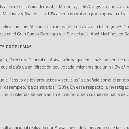
aliza entre Luis Abinader y Abel Martínez, el 46% registra que votar
l Martínez y Aliados. Un 13% afirma no votaría por ninguna u otra a
l, indica que Luis Abinader exhibe mayor fortaleza en las regiones 
za en el Gran Santo Domingo y el Sur del país. Abel Martínez en San
ALES PROBLEMAS
gán, Directora General de Asisa, afirma que en el país se percibe u
ue el país va en ‘dirección equivocada’ mientras que un 41.3% afirm
ue el “costo de los productos y servicios” se señala como el princip
el “desempleo/ bajos salarios” (33%). En este respecto la investigac
 Los problemas se señalan en el mismo orden cuando se habla de 
ulta nacional realizada por Asisa fue el de la percepción de la sit