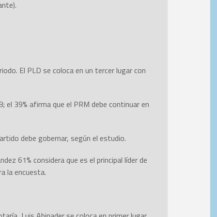
nte).
iodo. El PLD se coloca en un tercer lugar con
8; el 39% afirma que el PRM debe continuar en
artido debe gobernar, según el estudio.
dez 61% considera que es el principal líder de
ra la encuesta.
taría, Luis Abinader se coloca en primer lugar