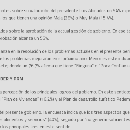
tantes sobre su valoración del presidente Luis Abinader, un 54% ex
los que tienen una opinión Mala (28%) o Muy Mala (15.4%).
os sobre la aprobación de la actual gestión de gobierno. En ese t
probación alcanza un 55%.
nfianza en la resolución de los problemas actuales en el presente pe
e los problemas mejoraran en el próximo año. Menor es este indica
inete; donde un 76.7% afirma que tiene “Ninguna” o “Poca Confianza
ADER Y PRM
percepción de los principales logros del gobierno. En este sentido: 
el “Plan de Viviendas” (16.2%) y el Plan de desarrollo turístico Pedern
 del presente gobierno, la encuesta indica que los tres aspectos 
 los alimentos y servicios” (40%), seguido por “no generar suficient
os principales tres en este sentido.