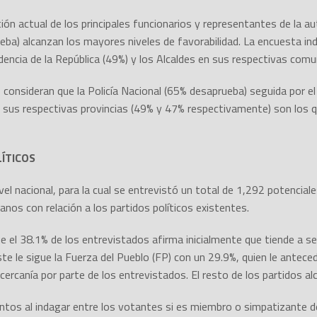
ión actual de los principales funcionarios y representantes de la aut
eba) alcanzan los mayores niveles de favorabilidad. La encuesta ind
idencia de la República (49%) y los Alcaldes en sus respectivas com
 consideran que la Policía Nacional (65% desaprueba) seguida por el
 sus respectivas provincias (49% y 47% respectivamente) son los q
LÍTICOS
vel nacional, para la cual se entrevistó un total de 1,292 potencia
anos con relación a los partidos políticos existentes.
ue el 38.1% de los entrevistados afirma inicialmente que tiende a se
e le sigue la Fuerza del Pueblo (FP) con un 29.9%, quien le anteced
ercanía por parte de los entrevistados. El resto de los partidos al
tos al indagar entre los votantes si es miembro o simpatizante de