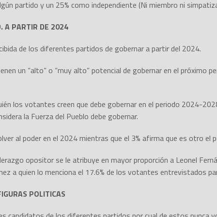
gún partido y un 25% como independiente (Ni miembro ni simpatiza
 A PARTIR DE 2024
cibida de los diferentes partidos de gobernar a partir del 2024.
enen un “alto” o “muy alto” potencial de gobernar en el próximo per
uién los votantes creen que debe gobernar en el periodo 2024-202
nsidera la Fuerza del Pueblo debe gobernar.
lver al poder en el 2024 mientras que el 3% afirma que es otro el p
derazgo opositor se le atribuye en mayor proporción a Leonel Fernán
ínez a quien lo menciona el 17.6% de los votantes entrevistados pa
FIGURAS POLITICAS
es candidatos de los diferentes partidos por cual de estos nunca vo