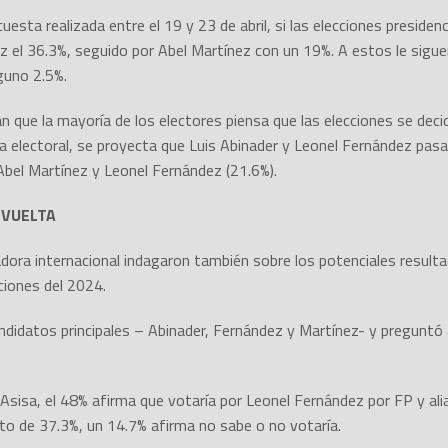
sta realizada entre el 19 y 23 de abril, si las elecciones presidenci
 el 36.3%, seguido por Abel Martínez con un 19%. A estos le siguen:
guno 2.5%.
n que la mayoría de los electores piensa que las elecciones se deci
 electoral, se proyecta que Luis Abinader y Leonel Fernández pasa
Abel Martínez y Leonel Fernández (21.6%).
 VUELTA
dora internacional indagaron también sobre los potenciales resultad
ciones del 2024.
ndidatos principales – Abinader, Fernández y Martínez- y preguntó 
 Asisa, el 48% afirma que votaría por Leonel Fernández por FP y al
oto de 37.3%, un 14.7% afirma no sabe o no votaría.