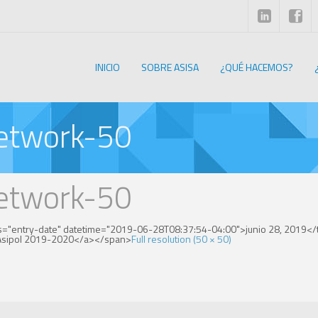
INICIO
SOBRE ASISA
¿QUÉ HACEMOS?
network-50
network-50
s="entry-date" datetime="2019-06-28T08:37:54-04:00">junio 28, 2019</ti
">Asipol 2019-2020</a></span>
Full resolution (50 × 50)