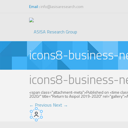
Email :
info@asisaresearch.com
icons8-business-
icons8-business-
<span class="attachment-meta">Published on <time clas
2020/" title="Return to Asipol 2019-2020" rel="gallery
←
Previous
Next
→