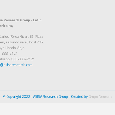
sa Research Group - Latin
rica HQ
Carlos Pérez Ricart 15, Plaza
en, segundo nivel, local 205,
oyo Hondo Viejo.
-333-2121
tsapp: 809-333-2121
o@asisaresearch.com
© Copyright 2022 - ASISA Research Group - Created by
Grupo Neurona