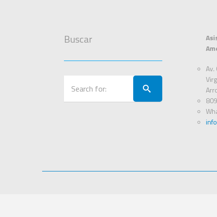
Buscar
Asi
Ame
Av. 
Virg
Arr
809
Wha
inf